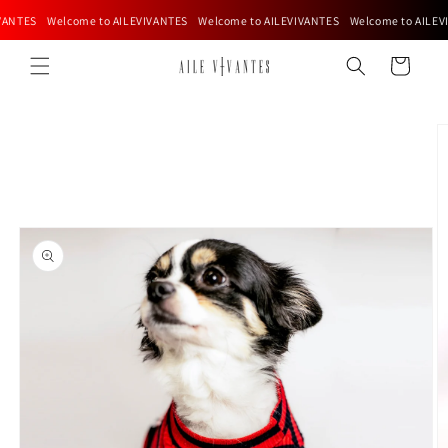
Skip to
ANTES Welcome to AILEVIVANTES Welcome to AILEVIVANTES Welcome to AILEVI
content
Cart
Skip to
product
information