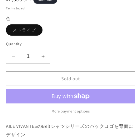
price
Tax included.
色
Variant
ストライプ
sold
out
or
Quantity
unavailable
Decrease
Increase
quantity
quantity
for
for
ROCK
ROCK
Sold out
RED
RED
More payment options
AILE VIVANTESのBeltシャツシリーズのバックロゴを背面に
デザイン